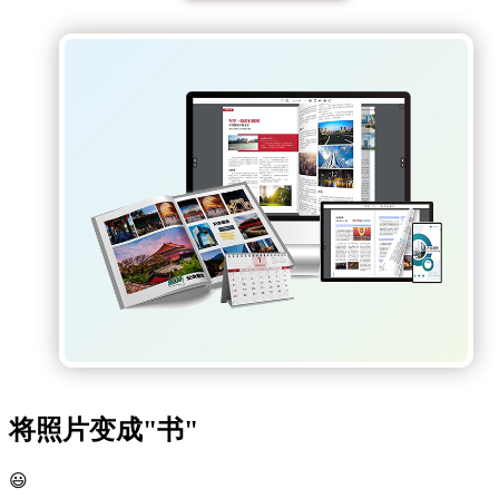
动图视频
照片书
将照片变成"书"
😃